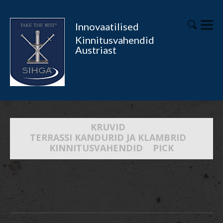
Innovaatilised
Kinnitusvahendid
Austriast
KRUVID
TERRASSI KANDURID JA KLAMBRID
KINNITUSVAHENDID
PICK