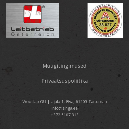
Müügitingimused
Privaatsuspoliitika
WoodUp OÜ |
Ujula 1, Elva,
61505 Tartumaa
info@sihga.ee
+372 5107 313